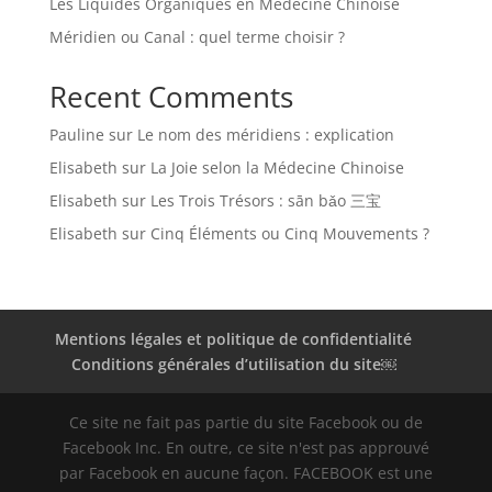
Les Liquides Organiques en Médecine Chinoise
Méridien ou Canal : quel terme choisir ?
Recent Comments
Pauline
sur
Le nom des méridiens : explication
Elisabeth
sur
La Joie selon la Médecine Chinoise
Elisabeth
sur
Les Trois Trésors : sān bǎo 三宝
Elisabeth
sur
Cinq Éléments ou Cinq Mouvements ?
Mentions légales et politique de confidentialité
Conditions générales d’utilisation du site￼
Ce site ne fait pas partie du site Facebook ou de
Facebook Inc. En outre, ce site n'est pas approuvé
par Facebook en aucune façon. FACEBOOK est une