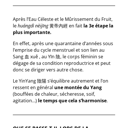
Après l’Eau Céleste et le Mûrissement du Fruit,
le
huángdì nèijīng
黄帝內經 en fait
la 3e étape la
plus importante.
En effet, après une quarantaine d’années sous
l’emprise du cycle menstruel et son lien au
Sang 血 xuě , au Yīn 陰, le corps féminin se
dégage de sa condition reproductrice et peut
donc se diriger vers autre chose.
Le YinYang 陰陽 s’équilibre autrement et l’on
ressent en général
une montée du Yang
(bouffées de chaleur, sécheresse, soif,
agitation…)
le temps que cela s’harmonise
.