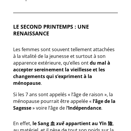
LE SECOND PRINTEMPS : UNE
RENAISSANCE
Les femmes sont souvent tellement attachées
à la vitalité de la jeunesse et surtout à son
apparence extérieure, qu’elles ont
du mal à
accepter sereinement la vieillesse et les
changements qui s’expriment à la
ménopause
.
Si les 7 ans sont appelés « l’âge de raison », la
ménopause pourrait être appelée «
l’âge de la
Sagesse
» voire l’âge de l
‘Indépendance
.
En effet,
le Sang 血
xuě
appartient au Yīn 陰
,
au matériel, et il pèse de tout son poids sur la