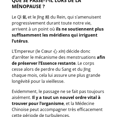
QUE SE PASSE-T-IL LORS DE LA
MÉNOPAUSE ?
Le Qì 氣 et le Jīng 精 du Rein, qui s’amenuisent
progressivement durant toute notre vie,
arrivent à un point où
ils ne soutiennent plus
suffisamment les méridiens qui irriguent
l’utérus
.
L’Empereur (le Cœur 心
xīn
) décide donc
d’arrêter le mécanisme des menstruations
afin
de préserver l’Essence restante
. Le corps
cesse alors de perdre du Sang et du Jīng
chaque mois, cela lui assure une plus grande
longévité pour la vieillesse.
Evidemment, le passage ne se fait pas toujours
aisément.
Il y a tout un nouvel ordre vital à
trouver pour l’organisme
, et la Médecine
Chinoise peut accompagner très efficacement
cette période de turbulences.